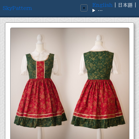
English
|
日本語
|
SkyPattern
☀️
⋯