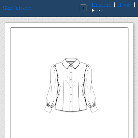
English
|
日本語
|
SkyPattern
☀️
⋯