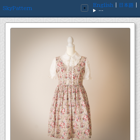
English
|
日本語
|
SkyPattern
☀️
⋯